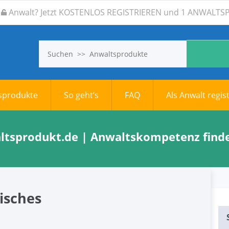
Anwalt? Jetzt KOSTENLOS REGISTRIEREN und 1 ANWAL
tsprodukte
So geht’s
FAQ
Als Anwalt regis
altsprodukt.de | Anwaltskompetenz finde
isches