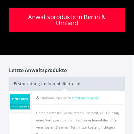
FAQ
Anwaltsprodukte in Berlin &
Umland
Als Anwalt registrieren
Inhalt melden
Kontakt
Letzte Anwaltsprodukte
Erstberatung im Immobilienrecht
Kanzlei (mit Impressum):
Anwaltskanzlei Weiße
Vielen Dank
für Ihr Interesse
Gerne berate ich Sie im Immobilienrecht, z.B. Prüfung
eines Vertrages über den Kauf einer Immobilie. Bitte
vereinbaren Sie einen Termin zur kostenpflichtigen