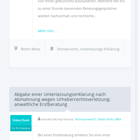
von Ihnen gewünscht) auszuwählen. Während des bis
zu einer Stunde dauernden Beratungsgespräches
werden Sachverhalt und rechtliche…
Mehr Info ...
Berlin-Mitte
Domainrecht
,
Unterlassungs-Erklärung
Abgabe einer Unterlassungserklärung nach
Abmahnung wegen Urheberrechtsverletzung:
anwaltliche Erstberatung
Kanzlei (mit Impressum):
Rechtsanwalt Dr. Stefan Ricke, MBA
Vielen Dank
für Ihr Interesse
Bei einer Erstberatung erhalten Sie eine erste