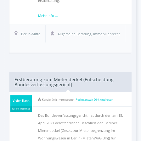
Erstberatung.
Mehr Info ...
Berlin-Mitte
Allgemeine Beratung
,
Immobilienrecht
Erstberatung zum Mietendeckel (Entscheidung
Bundesverfassungsgericht)
Kanzlei (mit Impressum):
Rechtsanwalt Dirk Andresen
Vielen Dank
für Ihr Interesse
Das Bundesverfassungsgericht hat durch den am 15.
April 2021 veröffentlichen Beschluss den Berliner
Mietendeckel (Gesetz zur Mietenbegrenzung im
Wohnungswesen in Berlin (MietenWoG Bln)) für