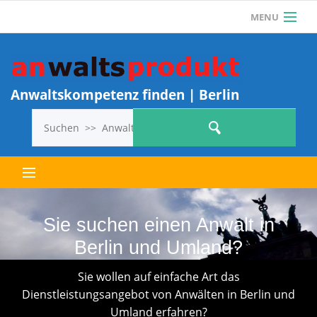
MENU
Als Anwalt einloggen
Anwalt? Jetzt KOSTENLOS REGISTRIEREN und 1
ANWALTSPRODUKT KOSTENLOS
Anwaltskompetenz finden | Berlin
VERÖFFENTLICHEN!
Letzte Anwaltsprodukte
Sie suchen einen Anwalt in
Berlin und Umland?
Alle Anwaltsprodukte
Sie wollen auf einfache Art das
Dienstleistungsangebot von Anwälten in Berlin und
So geht’s
Umland erfahren?