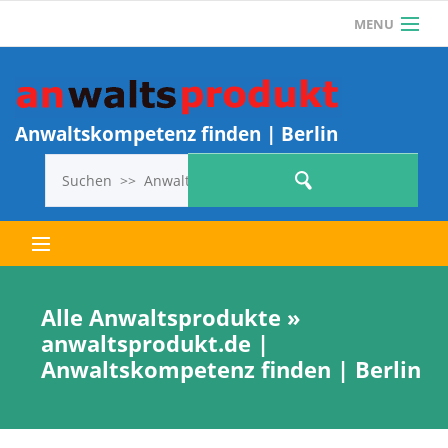
MENU
Als Anwalt einloggen
Anwalt? Jetzt KOSTENLOS REGISTRIEREN und 1
ANWALTSPRODUKT KOSTENLOS
Anwaltskompetenz finden | Berlin
VERÖFFENTLICHEN!
Letzte Anwaltsprodukte
Alle Anwaltsprodukte »
anwaltsprodukt.de |
Alle Anwaltsprodukte
Anwaltskompetenz finden | Berlin
So geht’s