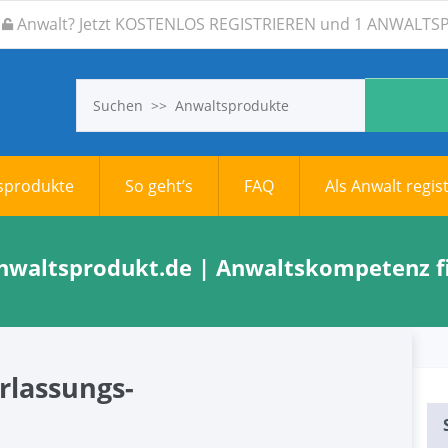
Anwalt? Jetzt KOSTENLOS REGISTRIEREN und 1 ANWAL
tsprodukte
So geht’s
FAQ
Als Anwalt regis
anwaltsprodukt.de | Anwaltskompetenz fi
rlassungs-