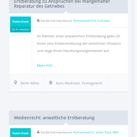
Erstberatung zu Ansprüchen bei mangelhafter
Reparatur des Getriebes
Kanzlei (mit Impressum):
Rechtsanwalt Dirk Andresen
Vielen Dank
für Ihr Interesse
Im Rahmen einer anwaltlichen Erstberatung gebe ich
Ihnen eine Ersteinschätzung der rechtlichen Situation
und zeige Ihnen Handlungsmöglichkeiten auf.
Mehr Info ...
Berlin-Mitte
Auto-Werkstatt
,
Vertragsrecht
Medienrecht: anwaltliche Erstberatung
Kanzlei (mit Impressum):
Rechtsanwalt Dr. Stefan Ricke, MBA
Vielen Dank