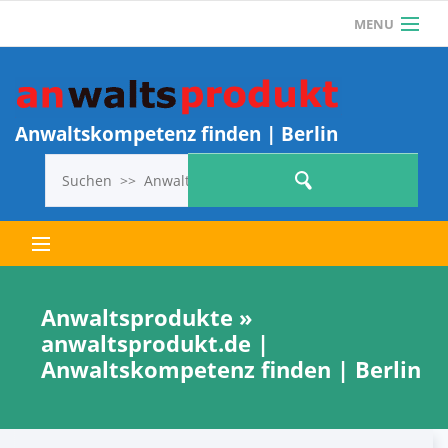
MENU
Als Anwalt einloggen
Anwalt? Jetzt KOSTENLOS REGISTRIEREN und 1
ANWALTSPRODUKT KOSTENLOS
Anwaltskompetenz finden | Berlin
VERÖFFENTLICHEN!
Letzte Anwaltsprodukte
Anwaltsprodukte »
anwaltsprodukt.de |
Alle Anwaltsprodukte
Anwaltskompetenz finden | Berlin
So geht’s