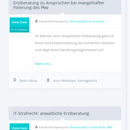
Erstberatung zu Ansprüchen bei mangelhafter
Folierung des Pkw
Kanzlei (mit Impressum):
Rechtsanwalt Dirk Andresen
Vielen Dank
für Ihr Interesse
Im Rahmen einer anwaltlichen Erstberatung gebe ich
Ihnen eine Ersteinschätzung der rechtlichen Situation
und zeige Ihnen Handlungsmöglichkeiten auf.
Mehr Info ...
Berlin-Mitte
Auto-Werkstatt
,
Vertragsrecht
IT-Strafrecht: anwaltliche Erstberatung
Kanzlei (mit Impressum):
Rechtsanwalt Dr. Stefan Ricke, MBA
Vielen Dank