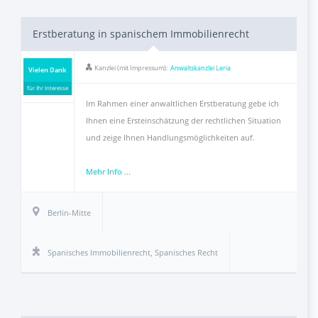
FAQ
Erstberatung in spanischem Immobilienrecht
Als Anwalt registrieren
Kanzlei (mit Impressum):
Anwaltskanzlei Leria
Vielen Dank
für Ihr Interesse
Im Rahmen einer anwaltlichen Erstberatung gebe ich
Inhalt melden
Ihnen eine Ersteinschätzung der rechtlichen Situation
und zeige Ihnen Handlungsmöglichkeiten auf.
Kontakt
Mehr Info ...
Berlin-Mitte
Spanisches Immobilienrecht
,
Spanisches Recht